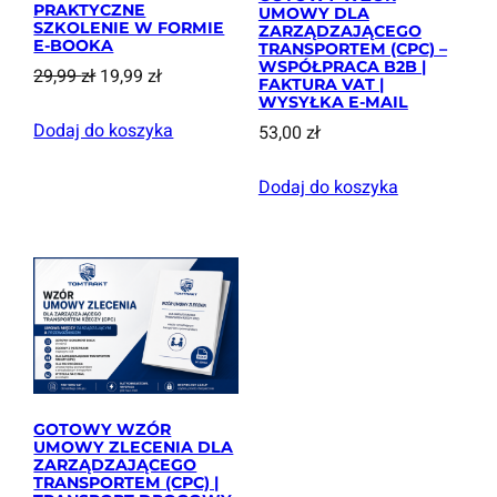
PRAKTYCZNE
UMOWY DLA
SZKOLENIE W FORMIE
ZARZĄDZAJĄCEGO
E-BOOKA
TRANSPORTEM (CPC) –
WSPÓŁPRACA B2B |
Pierwotna
Aktualna
29,99
zł
19,99
zł
FAKTURA VAT |
cena
cena
WYSYŁKA E-MAIL
Dodaj do koszyka
wynosiła:
wynosi:
53,00
zł
29,99 zł.
19,99 zł.
Dodaj do koszyka
GOTOWY WZÓR
UMOWY ZLECENIA DLA
ZARZĄDZAJĄCEGO
TRANSPORTEM (CPC) |