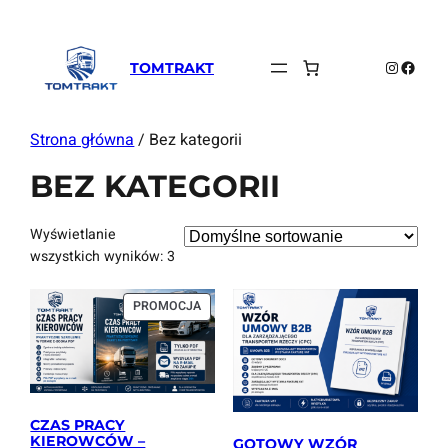
Instagra
Faceb
TOMTRAKT
Strona główna
/ Bez kategorii
BEZ KATEGORII
Wyświetlanie
wszystkich wyników: 3
PRODUKT
PROMOCJA
W
PROMOCJI
CZAS PRACY
KIEROWCÓW –
GOTOWY WZÓR