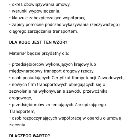
• okres obowiązywania umowy,
d
• warunki wypowiedzenia,
z
• klauzule zabezpieczające współpracę,
a
• zapisy pomocne podczas wykazywania rzeczywistego i
j
ciągłego zarządzania transportem.
ą
c
DLA KOGO JEST TEN WZÓR?
e
g
Materiał będzie przydatny dla:
o
• przedsiębiorców wykonujących krajowy lub
T
międzynarodowy transport drogowy rzeczy,
r
• osób posiadających Certyfikat Kompetencji Zawodowych,
a
• nowych firm transportowych ubiegających się o
n
zezwolenie na wykonywanie zawodu przewoźnika
s
drogowego,
p
• przedsiębiorców zmieniających Zarządzającego
o
Transportem,
r
• osób rozpoczynających współpracę w oparciu o umowę
t
zlecenia.
e
m
DLACZEGO WARTO?