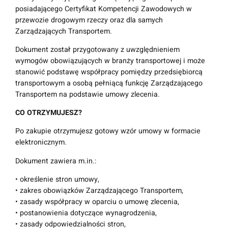
u
posiadającego Certyfikat Kompetencji Zawodowych w
m
przewozie drogowym rzeczy oraz dla samych
o
Zarządzających Transportem.
w
y
Dokument został przygotowany z uwzględnieniem
z
wymogów obowiązujących w branży transportowej i może
l
stanowić podstawę współpracy pomiędzy przedsiębiorcą
e
transportowym a osobą pełniącą funkcję Zarządzającego
c
Transportem na podstawie umowy zlecenia.
e
CO OTRZYMUJESZ?
n
i
Po zakupie otrzymujesz gotowy wzór umowy w formacie
a
elektronicznym.
d
l
Dokument zawiera m.in.:
a
• określenie stron umowy,
Z
• zakres obowiązków Zarządzającego Transportem,
a
• zasady współpracy w oparciu o umowę zlecenia,
r
• postanowienia dotyczące wynagrodzenia,
z
• zasady odpowiedzialności stron,
ą