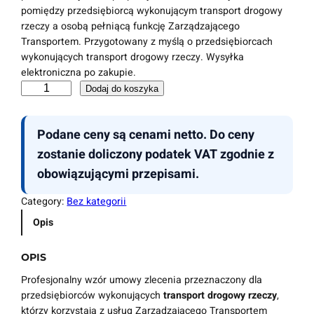
pomiędzy przedsiębiorcą wykonującym transport drogowy
rzeczy a osobą pełniącą funkcję Zarządzającego
Transportem. Przygotowany z myślą o przedsiębiorcach
wykonujących transport drogowy rzeczy. Wysyłka
elektroniczna po zakupie.
i
Dodaj do koszyka
l
o
Podane ceny są cenami netto. Do ceny
ś
ć
zostanie doliczony podatek VAT zgodnie z
G
obowiązującymi przepisami.
o
t
Category:
Bez kategorii
o
Opis
w
y
w
OPIS
z
Profesjonalny wzór umowy zlecenia przeznaczony dla
ó
przedsiębiorców wykonujących
transport drogowy rzeczy
,
r
którzy korzystają z usług Zarządzającego Transportem