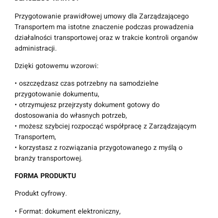
(
Przygotowanie prawidłowej umowy dla Zarządzającego
C
Transportem ma istotne znaczenie podczas prowadzenia
P
działalności transportowej oraz w trakcie kontroli organów
C
administracji.
)
|
Dzięki gotowemu wzorowi:
T
r
• oszczędzasz czas potrzebny na samodzielne
a
przygotowanie dokumentu,
n
• otrzymujesz przejrzysty dokument gotowy do
s
dostosowania do własnych potrzeb,
p
• możesz szybciej rozpocząć współpracę z Zarządzającym
o
Transportem,
r
• korzystasz z rozwiązania przygotowanego z myślą o
t
branży transportowej.
d
FORMA PRODUKTU
r
o
Produkt cyfrowy.
g
o
• Format: dokument elektroniczny,