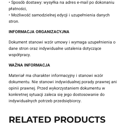
w
• Sposób dostawy: wysyłka na adres e-mail po dokonaniu
y
płatności,
r
• Możliwość samodzielnej edycji i uzupełnienia danych
z
stron.
e
INFORMACJA ORGANIZACYJNA
c
z
Dokument stanowi wzór umowy i wymaga uzupełnienia o
y
dane stron oraz indywidualne ustalenia dotyczące
|
współpracy.
W
y
WAŻNA INFORMACJA
s
Materiał ma charakter informacyjny i stanowi wzór
y
dokumentu. Nie stanowi indywidualnej porady prawnej ani
ł
opinii prawnej. Przed wykorzystaniem dokumentu w
k
konkretnej sytuacji zaleca się jego dostosowanie do
a
indywidualnych potrzeb przedsiębiorcy.
e
-
m
RELATED PRODUCTS
a
i