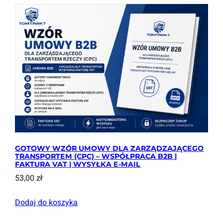
l
GOTOWY WZÓR UMOWY DLA ZARZĄDZAJĄCEGO
TRANSPORTEM (CPC) – WSPÓŁPRACA B2B |
FAKTURA VAT | WYSYŁKA E-MAIL
53,00
zł
Dodaj do koszyka